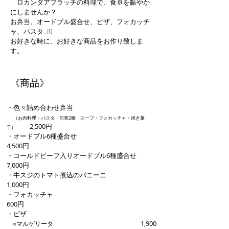
ロカンダアブラッチの料理で、食卓を賑やか
にしませんか？
お弁当、オードブル盛合せ、ピザ、フォカッチ
ャ、パスタ…etc
​お好きな時に、お好きな商品をお作り致しま
す。
​《商品》
・色々詰め合わせ弁当
​（お肉料理・パスタ・前菜2種・スープ・フォカッチャ・焼き菓
2,500円
子）
・オードブル6種盛合せ
4,500円
・コールドビーフ入りオードブル6種盛合せ
7,000円
・牛スジのトマト煮込のパニーニ
1,000円
・フォカッチャ
600円
・ピザ
1,900
○マルゲリータ