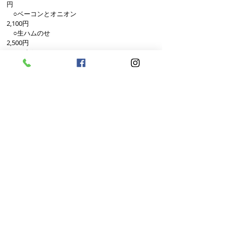
円
○ベーコンとオニオン
2,100円
○生ハムのせ
2,500円
○ツナとコーン
2,000円
○シーフードミックス
2,800円
○4種のチーズ
2,800円
○色々野菜
2,000円
・パスタ
1,500円～
※トッピングによって金額が変わります。
・ビスコッティ
600円
上記以外にも、お肉料理やお魚料理など
​リクエストにもお応え致しますので、お申し付
け下さい。
※基本的には3日
〜1週間前迄のご連絡をお願い
致します。